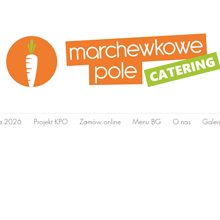
ta 2026
Projekt KPO
Zamów online
Menu BG
O nas
Galer