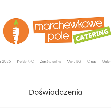
ta 2026
Projekt KPO
Zamów online
Menu BG
O nas
Galer
Doświadczenia