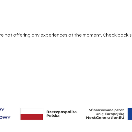
re not offering any experiences at the moment. Check back s
Catering
catering@marchewkow
570 640 515