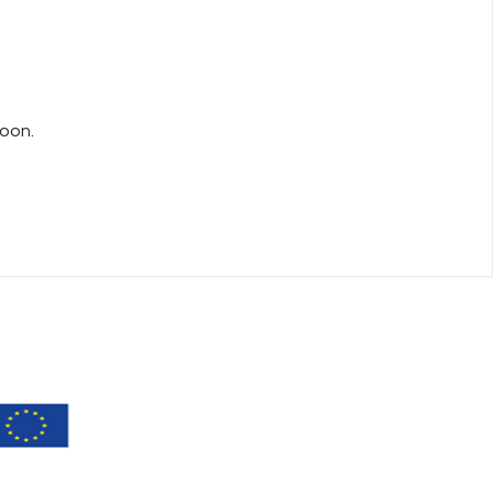
oon.
e
pole.com