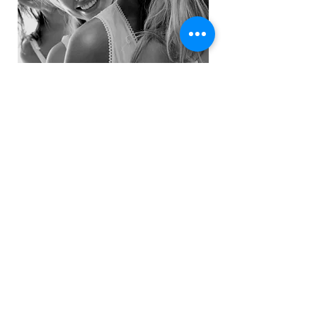
Zamów online tutaj:
Lub przez
catering@marchewkowepole.co
m
,
570 640 515
zamów online
MarchewkowePole Catering
570 640 515
catering@marchewkowe
pole.com