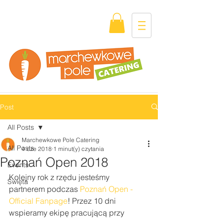
Post
All Posts
Marchewkowe Pole Catering
All Posts
4 cze 2018
1 minut(y) czytania
Poznań Open 2018
Events
Kolejny rok z rzędu jesteśmy 
Święta
partnerem podczas 
Poznań Open - 
Official Fanpage
! Przez 10 dni 
wspieramy ekipę pracującą przy 