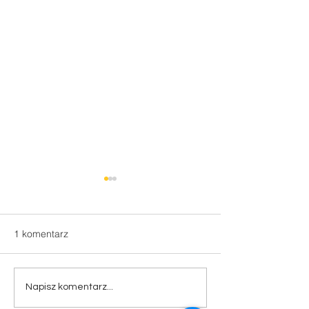
1 komentarz
Świąteczne zamówienie
Paczki świątecz
Napisz komentarz...
do Twojego domu!
Twoich pracown