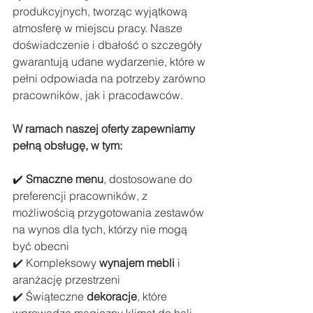
produkcyjnych, tworząc wyjątkową 
atmosferę w miejscu pracy. Nasze 
doświadczenie i dbałość o szczegóły 
gwarantują udane wydarzenie, które w 
pełni odpowiada na potrzeby zarówno 
pracowników, jak i pracodawców.
W ramach naszej oferty zapewniamy 
pełną obsługę, w tym:
✔️ 
Smaczne menu
, dostosowane do 
preferencji pracowników, z 
możliwością przygotowania zestawów 
na wynos dla tych, którzy nie mogą 
być obecni
✔️ Kompleksowy 
wynajem mebli
 i 
aranżację przestrzeni
✔️ Świąteczne 
dekoracje
, które 
wprowadzą magiczny klimat do hali