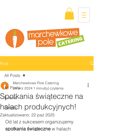
Post
All Posts
Marchewkowe Pole Catering
All Posts
24 wrz 2024
1 minut(y) czytania
Spotkania świąteczne na
Events
halach produkcyjnych!
Święta
Zaktualizowano:
22 paź 2025
Od lat z sukcesem organizujemy 
spotkania świąteczne
 w halach 