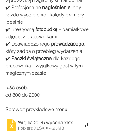
✔️ Profesjonalne 
nagłośnienie
, aby 
każde wystąpienie i kolędy brzmiały 
idealnie
✔️ Kreatywną 
fotobudkę
 – pamiątkowe 
zdjęcia z pracownikami
✔️ Doświadczonego 
prowadzącego
, 
który zadba o przebieg wydarzenia
✔️ 
Paczki świąteczne
 dla każdego 
pracownika – wyjątkowy gest w tym 
magicznym czasie
lość osób:
od 300 do 2000 
Sprawdź przykładowe menu:
Wigilia 2025 wycena
.xlsx
Pobierz XLSX • 4.93MB